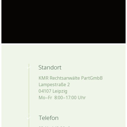
Standort
KMR Rechtsanwälte PartGmbB
Lampestraße 2
04107 Leipzig
Mo–Fr 8:00–17:00 Uhr
Telefon